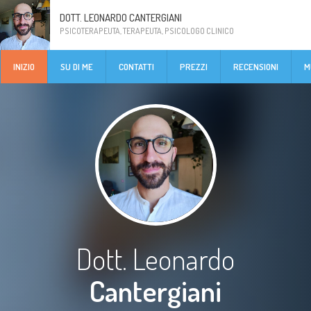
DOTT. LEONARDO CANTERGIANI
PSICOTERAPEUTA, TERAPEUTA, PSICOLOGO CLINICO
INIZIO
SU DI ME
CONTATTI
PREZZI
RECENSIONI
M
Dott. Leonardo
Cantergiani