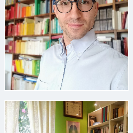
e quindi il fatto di mettermi sin da
subito a mio agio per aprirmi.
Inoltre si evince una grande
competenza e conoscenza della
materia, oltre che ad un'ottima
puntualità e cortesia.
Paziente
Il Dott. Leonardo è riuscito fin da
subito a mettermi a mio agio in
studio facendomi parlare dei miei