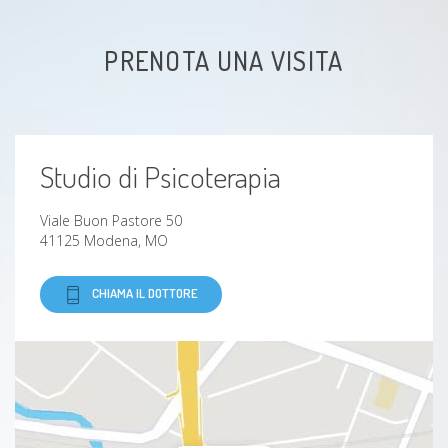
Disturbi alimentari
PRENOTA UNA VISITA
Disturbi psicosomatici
Psicosi
Studio di Psicoterapia
Disturbo bipolare
Viale Buon Pastore 50
Schizofrenia
41125 Modena, MO
CHIAMA IL DOTTORE