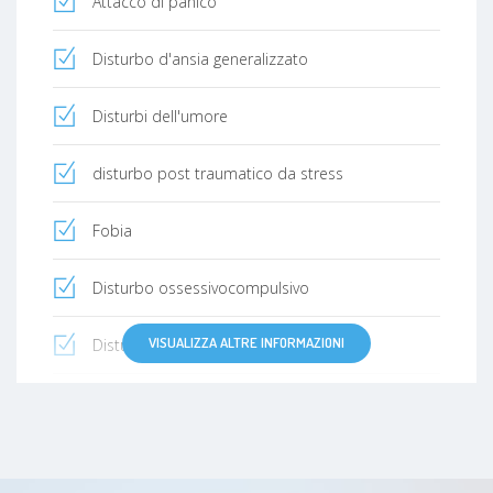
Attacco di panico
Disturbo d'ansia generalizzato
Disturbi dell'umore
disturbo post traumatico da stress
Fobia
Disturbo ossessivocompulsivo
VISUALIZZA ALTRE INFORMAZIONI
Disturbo di personalità
Disturbi Specifici di Apprendimento (DSA)
Sindrome da deficit di attenzione e iperattività