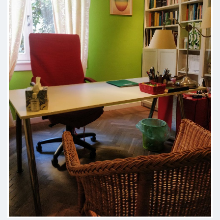
problemi e ascoltandoli con molta
attenzione. Mi piace molto il modo
che ha di analizzare i pazienti e
affrontare le tematiche con loro,
perché trasmette serenità e
tranquillità
Paziente
Già durante la prima seduta mi
sono trovata a mio agio. Persona